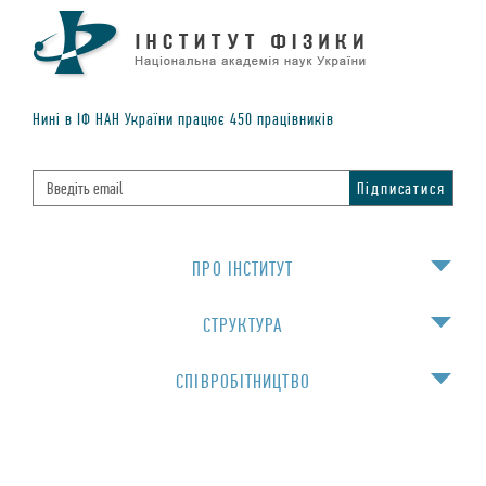
Нинi в IФ НАН України працює
450
працiвникiв
ПРО IНСТИТУТ
СТРУКТУРА
СПIВРОБIТНИЦТВО
НАВЧАННЯ