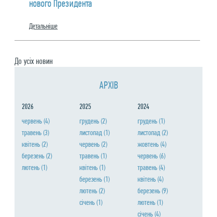
нового Президента
Детальнiше
До усiх новин
АРХIВ
2026
2025
2024
червень
(4)
грудень
(2)
грудень
(1)
травень
(3)
листопад
(1)
листопад
(2)
квiтень
(2)
червень
(2)
жовтень
(4)
березень
(2)
травень
(1)
червень
(6)
лютень
(1)
квiтень
(1)
травень
(4)
березень
(1)
квiтень
(4)
лютень
(2)
березень
(9)
сiчень
(1)
лютень
(1)
сiчень
(4)