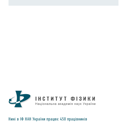
Нинi в IФ НАН України працює
450
працiвникiв