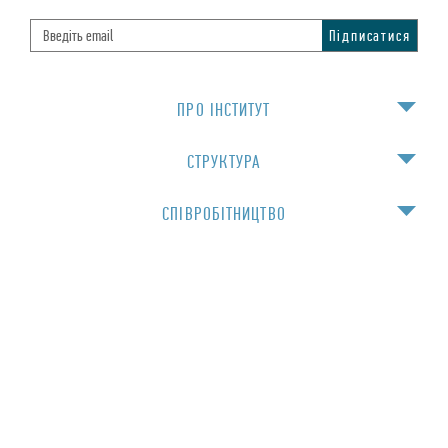
ПРО IНСТИТУТ
СТРУКТУРА
СПIВРОБIТНИЦТВО
НАВЧАННЯ
Для спiвробiтникiв
© 2016 Інститут фізики НАН України
Сайт створено за фінансової підтримки FP7 проекту "Нанотвінінг" №294952