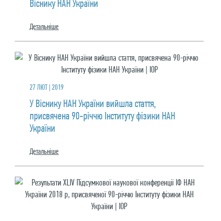
Віснику НАН України
Детальнiше
27 ЛЮТ | 2019
У Віснику НАН України вийшла стаття,
присвячена 90-річчю Інституту фізики НАН
України
Детальнiше