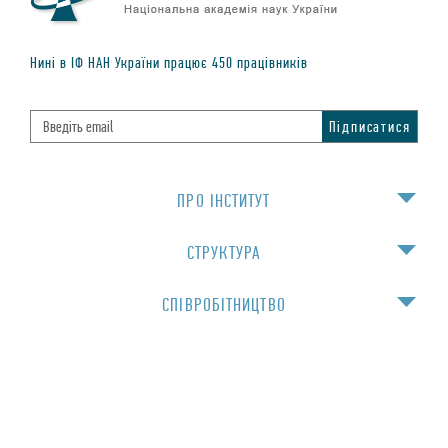
Нинi в IФ НАН України працює
450
працiвникiв
ПРО IНСТИТУТ
СТРУКТУРА
СПIВРОБIТНИЦТВО
НАВЧАННЯ
Для спiвробiтникiв