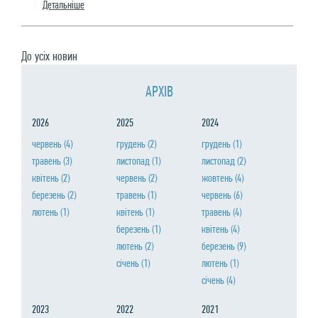
Детальнiше
До усiх новин
АРХIВ
2026
2025
2024
червень
(4)
грудень
(2)
грудень
(1)
травень
(3)
листопад
(1)
листопад
(2)
квiтень
(2)
червень
(2)
жовтень
(4)
березень
(2)
травень
(1)
червень
(6)
лютень
(1)
квiтень
(1)
травень
(4)
березень
(1)
квiтень
(4)
лютень
(2)
березень
(9)
сiчень
(1)
лютень
(1)
сiчень
(4)
2023
2022
2021