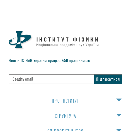
Нинi в IФ НАН України працює
450
працiвникiв
ПРО IНСТИТУТ
СТРУКТУРА