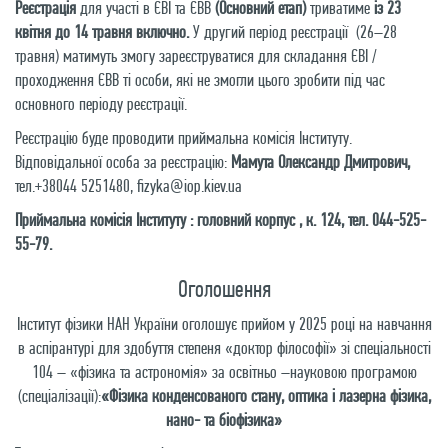
Реєстрація
для участі в ЄВІ та ЄВВ
(Основний етап)
триватиме
із 23
квітня до 14 травня включно.
У другий період реєстрації (26–28
травня) матимуть змогу зареєструватися для складання ЄВІ /
проходження ЄВВ ті особи, які не змогли цього зробити під час
основного періоду реєстрації.
Реєстрацію буде проводити приймальна комісія Інституту.
Відповідальної особа за реєстрацію:
Мамута Олександр Дмитрович,
тел.
+38044 5251480
,
fizyka@iop.kiev.ua
Приймальна комісія Інституту : головний корпус , к. 124, тел.
044-525-
55-79
.
Оголошення
Інститут фізики НАН України оголошує прийом у 2025 році на навчання
в аспірантурі для здобуття степеня «доктор філософії» зі спеціальності
104 – «фізика та астрономія» за освітньо –науковою програмою
(спеціалізації):
«Фізика конденсованого стану, оптика і лазерна фізика,
нано- та біофізика»