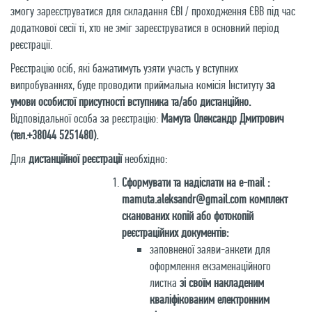
змогу зареєструватися для складання ЄВІ / проходження ЄВВ під час
додаткової сесії ті, хто не зміг зареєструватися в основний період
реєстрації.
Реєстрацію осіб, які бажатимуть узяти участь у вступних
випробуваннях, буде проводити приймальна комісія Інституту
за
умови особистої присутності вступника та/або дистанційно.
Відповідальної особа за реєстрацію:
Мамута Олександр Дмитрович
(тел.
+38044 5251480
).
Для
дистанційної реєстрації
необхідно:
Сформувати та надіслати на e-mail :
mamuta.aleksandr@gmail.com
комплект
сканованих копій або фотокопій
реєстраційних документів:
заповненої
заяви-анкети
для
оформлення екзаменаційного
листка
зі своїм накладеним
кваліфікованим електронним