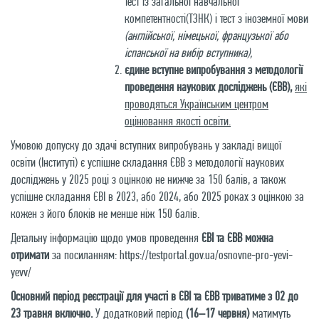
тест із загальної навчальної
компетентності(ТЗНК) і тест з іноземної мови
(англійської, німецької, французької або
іспанської на вибір вступника),
єдине вступне випробування з методології
проведення наукових досліджень (ЄВВ),
які
проводяться Українським центром
оцінювання якості освіти.
Умовою допуску до здачі вступних випробувань у закладі вищої
освіти (Інституті) є успішне складання ЄВВ з методології наукових
досліджень у 2025 році з оцінкою не нижче за 150 балів, а також
успішне складання ЄВІ в 2023, або 2024, або 2025 роках з оцінкою за
кожен з його блоків не менше ніж 150 балів.
Детальну інформацію щодо умов проведення
ЄВІ та ЄВВ можна
отримати
за посиланням:
https://testportal.gov.ua/osnovne-pro-yevi-
yevv/
Основний період реєстрації для участі в ЄВІ та ЄВВ триватиме з 02 до
23 травня включно.
У додатковий період
(16–17 червня)
матимуть