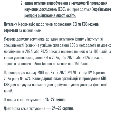
єдине вступне випробування з методології проведення
наукових досліджень (ЄВВ),
які проводяться
Українським
центром оцінювання якості освіти.
Детальну інформацію щодо умов проведення
ЄВІ та ЄВВ можна
отримати
за посиланням
.
Умовою допуску
вступника до здачі вступного іспиту у Інституті зі
спеціальності (фізики) є успішне складання ЄВВ з методології наукових
досліджень в 2026, або 2025 роках з оцінкою не нижче за 100 балів, а
також успішне складання ЄВІ в 2026, або 2025, або 2024 роках з
оцінкою за кожен з його блоків не менше ніж 150 балів.
Відповідно до
наказу МОН від 24.12.2025 №1701
та від 09 березня
2026 року № 424,
Календарний план організації та проведення ЄВІ і
ЄВВ
для вступу на навчання для здобуття ступеня доктора філософії
такий:
Основна сесія тестування -
14–29 липня;
Додаткова сесія тестування —
24–28 серпня.