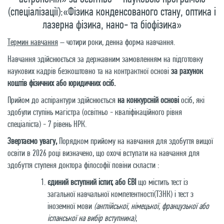
(спеціалізації):«Фізика конденсованого стану, оптика і
лазерна фізика, нано- та біофізика»
Термин навчання
– чотири роки, денна форма навчання.
Навчання здійснюється за державним замовленням на підготовку
наукових кадрів безкоштовно та на контрактної основі
за рахунок
коштів фізичних або юридичних осіб.
Прийом до аспірантури здійснюється
на конкурсній основі
осіб, які
здобули ступінь магістра (освітньо - кваліфікаційного рівня
спеціаліста) - 7 рівень НРК.
Звертаємо увагу,
Порядком прийому на навчання для здобуття вищої
освіти в 2026 році визначено, що охочі вступати на навчання для
здобуття ступеня доктора філософії повіни скласти :
єдиний вступний іспит, або ЄВІ
що містить тест із
загальної навчальної компетентності(ТЗНК) і тест з
іноземної мови
(англійської, німецької, французької або
іспанської на вибір вступника)
,