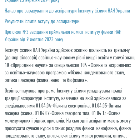
Наказ про зарахування до аспірантури Інституту фізики НАН України
Результати іспитів вступу до аспирантури
Протокол №3 засідання прймальної комісії Інституту фізики НАН
України від 9 жовтня 2023 року
Інститут фізики НАН України здійснює освітню діяльність на третьому
(доктор філософії) освітньо-науковому рівні вищої освіти у галузі знань
10 «Природничі науки» за спеціальністю 104 «Фізика та астрономія»
за освітньо-науковою програмою «Фізика конденсованого стану,
оптика і лазерна фізика, нано- та біофізика».
Освітньо-наукова програма Інституту фізики успадкувала кращі
традиції аспірантури Інституту, навчання на якій здійснювалося за
спеціальностями 01.04.04-Фізична електроніка, 01.04.05-Оптика
лазерна фізика, 01.04.07-Фізика твердого тіла, 01.04.15-Фізика
молекулярних і рідких кристалів. На сьогодні аспіранти мають змогу
прослухати сучасні курси з таких розділів фізики: нанофізика, фізика
конденсованого стану, включаючи фізику м’якої речовини, оптика,