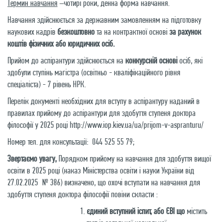
Термин навчання
–чотирі роки, денна форма навчання.
Навчання здійснюється за державним замовленням на підготовку
наукових кадрів
безкоштовно
та на контрактної основі
за рахунок
коштів фізичних або юридичних осіб.
Прийом до аспірантури здійснюється на
конкурсній основі
осіб, які
здобули ступінь магістра (освітньо - кваліфікаційного рівня
спеціаліста) - 7 рівень НРК.
Перелік документі необхідних для вступу в аспірантуру наданий в
правилах прийому до аспірантури для здобуття ступеня доктора
філософії у 2025 році
http://www.iop.kiev.ua/ua/prijom-v-aspranturu/
Номер тел. для консультації:
044 525 55 79;
Звертаємо увагу,
Порядком
прийому на навчання для здобуття вищої
освіти в 2025 році (наказ Міністерства освіти і науки України від
27.02.2025 № 386) визначено, що охочі вступати на навчання для
здобуття ступеня доктора філософії повіни скласти :
єдиний вступний іспит, або ЄВІ що
містить