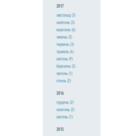
2017
листопад
(3)
жовтень
(3)
вересень
(6)
липень
(3)
червень
(3)
травень
(4)
квiтень
(9)
березень
(2)
лютень
(1)
сiчень
(2)
2016
грудень
(2)
жовтень
(2)
квiтень
(1)
2015