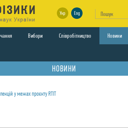
Укр
Eng
вчання
Вибори
Спiвробiтництво
Новини
НОВИНИ
лекцій у межах проєкту RTIT