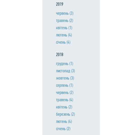
2019
червень
(3)
травень
(2)
квiтень
(1)
лютень
(4)
сiчень
(4)
2018
грудень
(1)
листопад
(3)
жовтень
(3)
серпень
(1)
червень
(2)
травень
(4)
квiтень
(2)
березень
(2)
лютень
(4)
сiчень
(2)