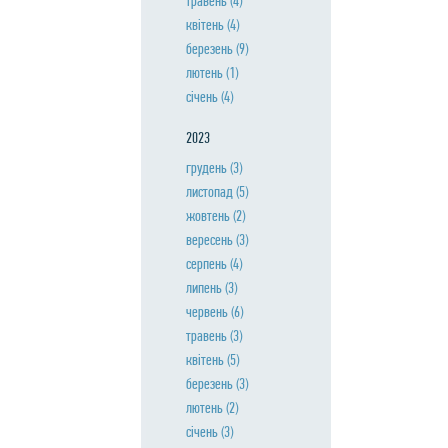
травень
(4)
квiтень
(4)
березень
(9)
лютень
(1)
сiчень
(4)
2023
грудень
(3)
листопад
(5)
жовтень
(2)
вересень
(3)
серпень
(4)
липень
(3)
червень
(6)
травень
(3)
квiтень
(5)
березень
(3)
лютень
(2)
сiчень
(3)