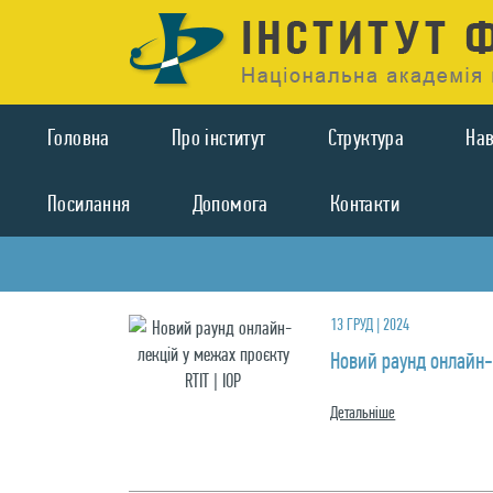
Головна
Про iнститут
Структура
На
Посилання
Допомога
Контакти
13 ГРУД | 2024
Новий раунд онлайн-
Детальнiше