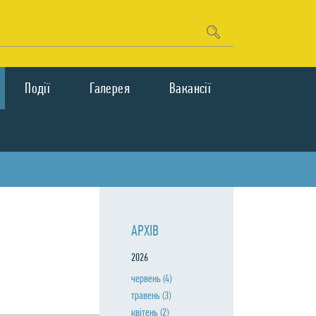
Подiї
Галерея
Вакансії
АРХIВ
2026
червень
(4)
травень
(3)
квiтень
(2)