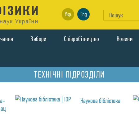
Укр
Eng
вчання
Вибори
Спiвробiтництво
Новини
ТЕХНІЧНІ ПІДРОЗДІЛИ
а-
Наукова бібліотека
зац