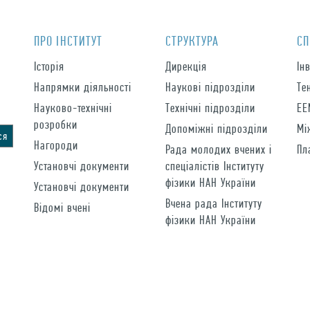
ПРО IНСТИТУТ
СТРУКТУРА
СП
Історія
Дирекція
Ін
Напрямки діяльності
Наукові підрозділи
Те
Науково-технічні
Технічні підрозділи
EE
розробки
Допоміжні підрозділи
Мі
Нагороди
Рада молодих вчених і
Пл
Установчі документи
спеціалістів Інституту
фізики НАН України
Установчі документи
Вчена рада Інституту
Відомі вчені
фізики НАН України