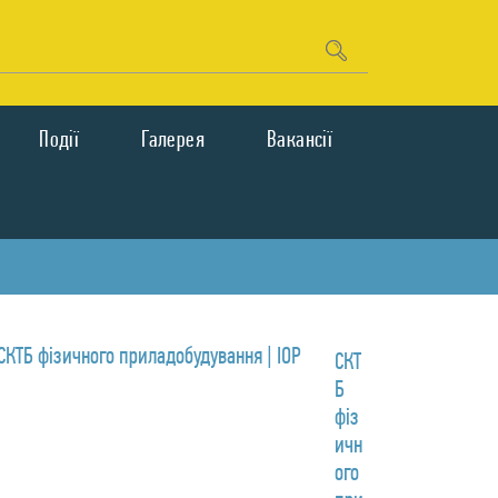
Подiї
Галерея
Вакансії
СКТ
Б
фіз
ичн
ого