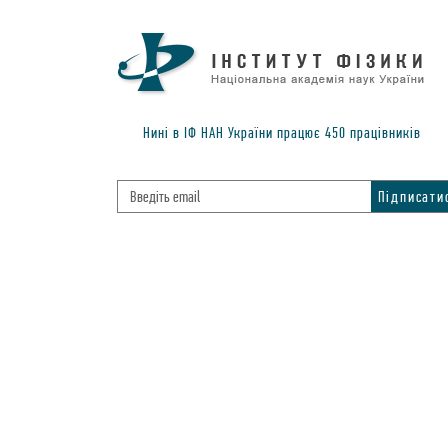
Нинi в IФ НАН України працює
450
працiвникiв