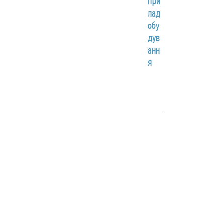
при
лад
обу
дув
анн
я