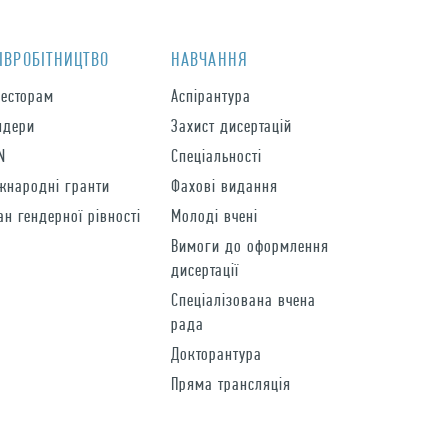
IВРОБIТНИЦТВО
НАВЧАННЯ
весторам
Аспірантура
ндери
Захист дисертацій
N
Спеціальності
жнародні гранти
Фахові видання
ан гендерної рівності
Молоді вчені
Вимоги до оформлення
дисертації
Спеціалізована вчена
рада
Докторантура
Пряма трансляція
Постдок