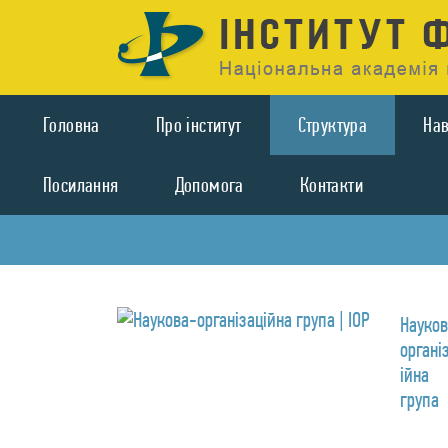
Головна
Про iнститут
Структура
На
Посилання
Допомога
Контакти
Науков
органі
ійна
група