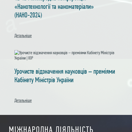
«Нанотехнології та наноматеріали»
(НАНО-2024)
Детальнiше
Урочисте відзначення науковців – преміями
Кабінету Міністрів України
Детальнiше
МIЖНАРОДНА ДIЯЛЬНIСТЬ