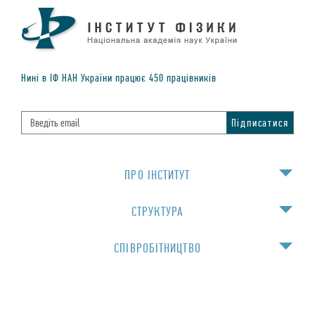
Нинi в IФ НАН України працює
450
працiвникiв
ПРО IНСТИТУТ
СТРУКТУРА
СПIВРОБIТНИЦТВО
НАВЧАННЯ