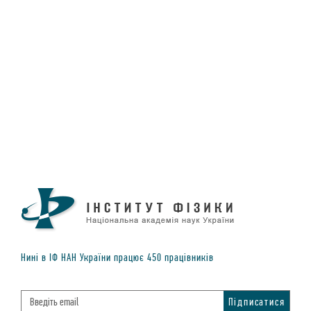
Нинi в IФ НАН України працює
450
працiвникiв