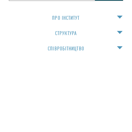
ПРО IНСТИТУТ
СТРУКТУРА
СПIВРОБIТНИЦТВО
НАВЧАННЯ
Для спiвробiтникiв
© 2016 Інститут фізики НАН України
Сайт створено за фінансової підтримки FP7 проекту "Нанотвінінг" №294952
Розробка —
Artjoker
Дизайн Фесенко Олени