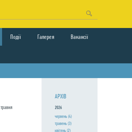
Подiї
Галерея
Вакансії
АРХIВ
6 травня
2026
червень
(4)
травень
(3)
квiтень
(2)