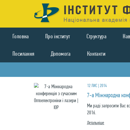
Головна
Про iнститут
Структура
На
Посилання
Допомога
Контакти
12 ЛИС | 2014
7-а Міжнародна конф
Ми раді запросити Вас вз
2016.
Детальнiше