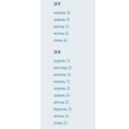
2019
червень
(3)
травень
(2)
квiтень
(1)
лютень
(4)
сiчень
(4)
2018
грудень
(1)
листопад
(3)
жовтень
(3)
серпень
(1)
червень
(2)
травень
(4)
квiтень
(2)
березень
(2)
лютень
(4)
сiчень
(2)