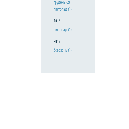
грудень
(2)
листопад
(1)
2014
листопад
(1)
2012
березень
(1)