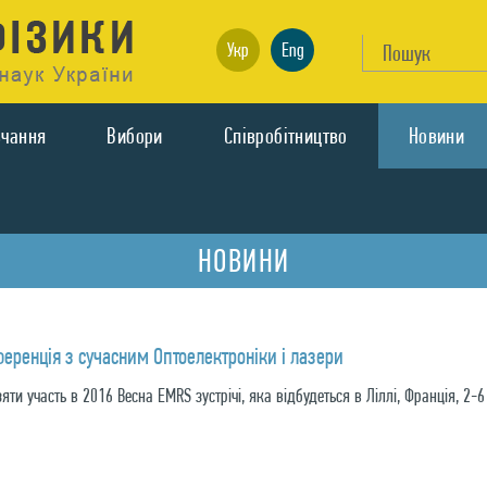
Укр
Eng
вчання
Вибори
Спiвробiтництво
Новини
НОВИНИ
еренція з сучасним Оптоелектроніки і лазери
яти участь в 2016 Весна EMRS зустрічі, яка відбудеться в Ліллі, Франція, 2-