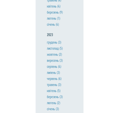
травень
(4)
квiтень
(4)
березень
(9)
лютень
(1)
сiчень
(4)
2023
грудень
(3)
листопад
(5)
жовтень
(2)
вересень
(3)
серпень
(4)
липень
(3)
червень
(6)
травень
(3)
квiтень
(5)
березень
(3)
лютень
(2)
сiчень
(3)