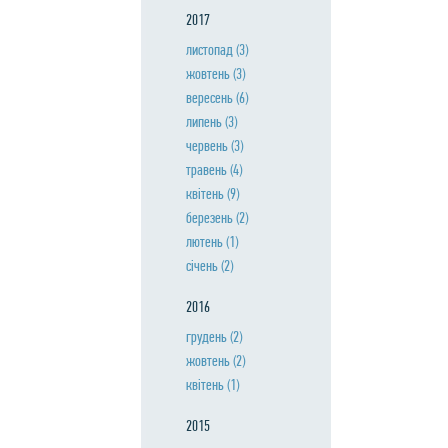
2017
листопад
(3)
жовтень
(3)
вересень
(6)
липень
(3)
червень
(3)
травень
(4)
квiтень
(9)
березень
(2)
лютень
(1)
сiчень
(2)
2016
грудень
(2)
жовтень
(2)
квiтень
(1)
2015