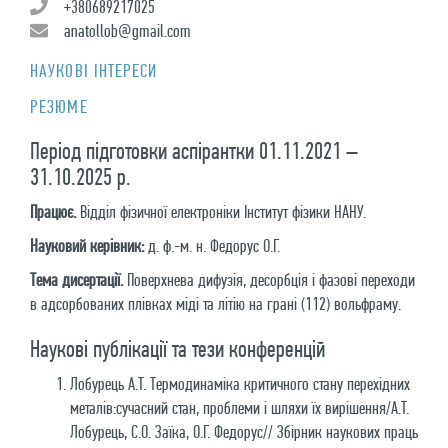
+380689217025
anatollob@gmail.com
НАУКОВІ ІНТЕРЕСИ
РЕЗЮМЕ
Період підготовки аспірантки 01.11.2021 –
31.10.2025 р.
Працює.
Відділ фізичної електроніки Інститут фізики НАНУ.
Науковий керівник:
д. ф.-м. н. Федорус О.Г.
Тема дисертації.
Поверхнева дифузія, десорбція і фазові переходи
в адсорбованих плівках міді та літію на грані (112) вольфраму.
Наукові публікації та тези конференцій
Лобурець А.Т. Термодинаміка критичного стану перехідних
металів:сучасний стан, проблеми і шляхи їх вирішення/А.Т.
Лобурець, С.О. Заїка, О.Г. Федорус// Збірник наукових праць