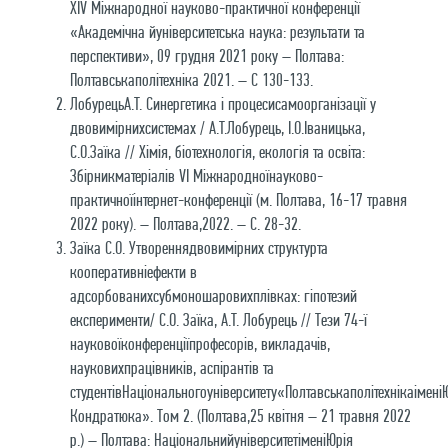
XІV Міжнародної науково-практичної конференції
«Академічна йуніверситетська наука: результати та
перспективи», 09 грудня 2021 року – Полтава:
Полтавськаполітехніка 2021. – С 130-133.
ЛобурецьА.Т. Синергетика і процесисамоорганізації у
двовимірнихсистемах / А.Т.Лобурець, І.О.Іваницька,
С.О.Заїка // Хімія, біотехнологія, екологія та освіта:
Збірникматеріалів VІ Міжнародноїнауково-
практичноїінтернет-конференції (м. Полтава, 16-17 травня
2022 року). – Полтава,2022. – C. 28-32.
Заїка С.О. Утвореннядвовимірних структурта
кооперативніефекти в
адсорбованихсубмоношаровихплівках: гіпотезий
експерименти/ С.О. Заїка, А.Т. Лобурець // Тези 74-ї
науковоїконференціїпрофесорів, викладачів,
науковихпрацівників, аспірантів та
студентівНаціональногоуніверситету«Полтавськаполітехнікаімені
Кондратюка». Том 2. (Полтава,25 квітня – 21 травня 2022
р.) – Полтава: НаціональнийуніверситетіменіЮрія