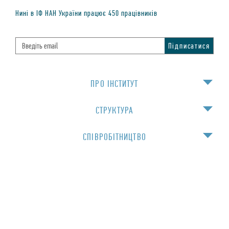
Нинi в IФ НАН України працює
450
працiвникiв
ПРО IНСТИТУТ
СТРУКТУРА
СПIВРОБIТНИЦТВО
НАВЧАННЯ
Для спiвробiтникiв