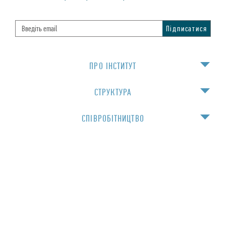
ПРО IНСТИТУТ
СТРУКТУРА
СПIВРОБIТНИЦТВО
НАВЧАННЯ
Для спiвробiтникiв
© 2016 Інститут фізики НАН України