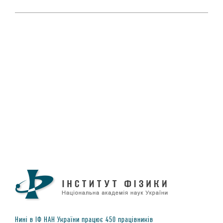
Нинi в IФ НАН України працює
450
працiвникiв