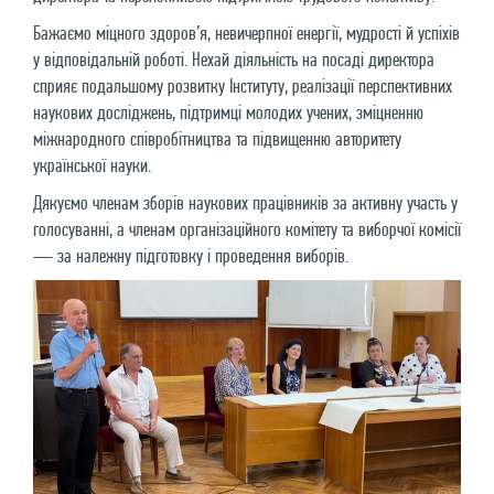
Бажаємо міцного здоров’я, невичерпної енергії, мудрості й успіхів
у відповідальній роботі. Нехай діяльність на посаді директора
сприяє подальшому розвитку Інституту, реалізації перспективних
наукових досліджень, підтримці молодих учених, зміцненню
міжнародного співробітництва та підвищенню авторитету
української науки.
Дякуємо членам зборів наукових працівників за активну участь у
голосуванні, а членам організаційного комітету та виборчої комісії
— за належну підготовку і проведення виборів.