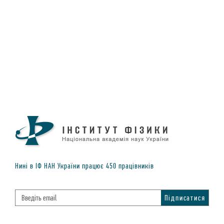
Нинi в IФ НАН України працює
450
працiвникiв