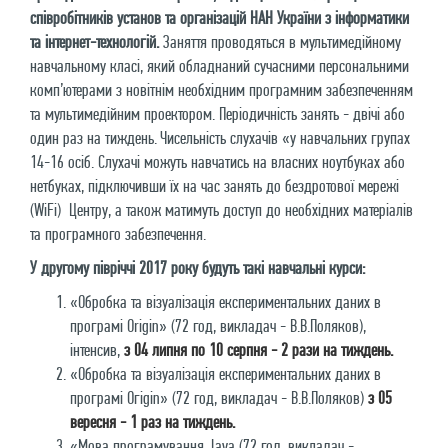
співробітників установ та організацій НАН України з інформатики
та інтернет-технологій.
Заняття проводяться в мультимедійному
навчальному класі, який обладнаний сучасними персональними
комп’ютерами з новітнім необхідним програмним забезпеченням
та мультимедійним проектором. Періодичність занять - двічі або
один раз на тиждень. Чисельність слухачів «у навчальних групах
14-16 осіб. Слухачі можуть навчатись на власних ноутбуках або
нетбуках, підключивши їх на час занять до бездротової мережі
(WiFi) Центру, а також матимуть доступ до необхідних матеріалів
та програмного забезпечення.
У другому півріччі 2017 року будуть такі навчальні курси:
«Обробка та візуалізація експериментальних даних в
програмі Origin» (72 год, викладач - В.В.Поляков),
інтенсив,
з 04 липня по 10 серпня - 2 рази на тиждень.
«Обробка та візуалізація експериментальних даних в
програмі Огіgіn» (72 год, викладач - В.В.Поляков)
з 05
вересня - 1 раз на тиждень.
«Мова програмування Java (72 год, викладач -