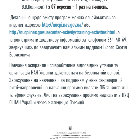
В.В.Поляков) )
з 07 вересня - 1 раз на тиждень.
Детальніше щодо змісту програм можна ознайомитись за
інтернет-адресою
http://nucpi.nas.gov.ua/
aбo
http://nucpi.nas.gov.ua/center-activity/training-activities.html
,
а
також отримати додаткову інформацію за телефоном 361-48-69,
звернувшись до завідуючого навчальним відділом Білого Сергія
Борисовича.
Навчання аспірантів і співробітників відповідних установ та
організацій НАН України здійснюється на безоплатній основі.
Зарахування на навчання - за поданням учених секретарів. В
листі-направленні на навчання просимо вказати ПІБ та контактні
телефони слухачів. Лист на зарахування просимо надіслати в НУЦ
ПІ НАН України через експедицію Президії.