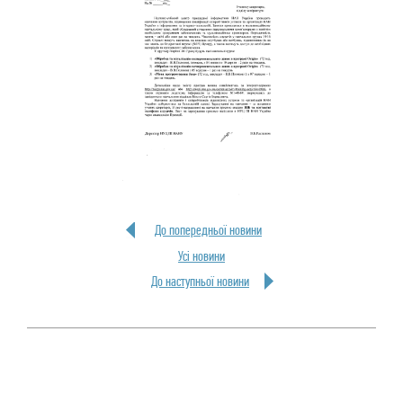
До попередньої новини
Усi новини
До наступньої новини