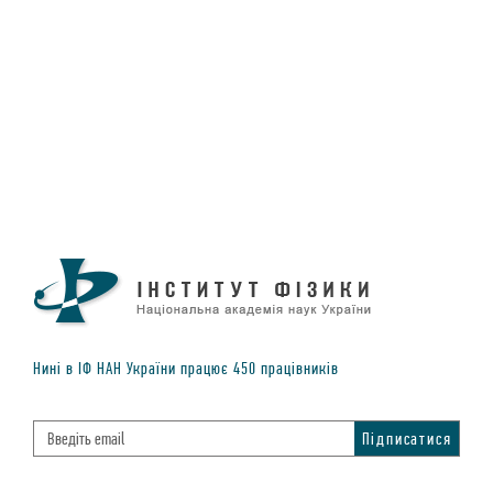
Нинi в IФ НАН України працює
450
працiвникiв