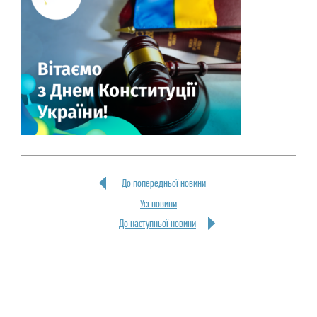
До попередньої новини
Усi новини
До наступньої новини