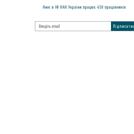
Нинi в IФ НАН України працює
450
працiвникiв
© 2016 Інститут фізики НАН України