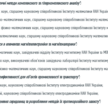
тичні методи комплексного та гіперкомплексного аналізу":
наук, старшому науковому співробітникові Інституту математики НАН Україн
ко-математичних наук, старшому науковому співробітникові Інституту матем
фізико-математичних наук, старшому науковому співробітникові Інституту 
атематичних наук, старшому науковому співробітникові Інституту математик
 в елементах магнітоелектроніки та магнітокалорики":
атичних наук, завідувачеві відділу Інституту магнетизму НАН України та МО
 наук, виконувачеві обов'язків завідувача лабораторії Інституту магнетизм
ізико-математичних наук, старшому науковому співробітникові Інституту ма
ефективності для об'єктів промисловості та транспорту":
наук, науковому співробітникові Інституту електродинаміки НАН України;
ї, науковому співробітникові Інституту електродинаміки НАН України;
невих середовищ та розроблення методів їх протикорозійного захисту":