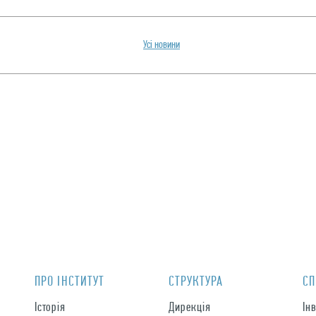
Усi новини
ПРО IНСТИТУТ
СТРУКТУРА
СП
Історія
Дирекція
Ін