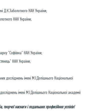
ені Д.К.Заболотного НАН України;
болотного НАН України;
арку "Софіївка" НАН України;
тянець" НАН України;
них досліджень імені М.І.Долішнього Національної
досліджень імені М.І.Долішнього Національної академії
, творчої наснаги і подальших професійних успіхів!