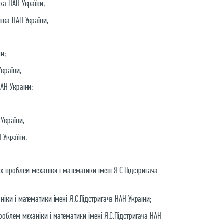
нка НАН України;
енка НАН України;
ни;
України;
АН України;
 України;
 України;
 проблем механіки і математики імені Я.С.Підстригача
ки і математики імені Я.С.Підстригача НАН України;
облем механіки і математики імені Я.С.Підстригача НАН