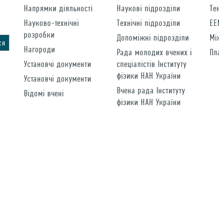
Напрямки діяльності
Наукові підрозділи
Те
Науково-технічні
Технічні підрозділи
EE
розробки
Допоміжні підрозділи
Мі
Нагороди
Рада молодих вчених і
Пл
Установчі документи
спеціалістів Інституту
фізики НАН України
Установчі документи
Вчена рада Інституту
Відомі вчені
фізики НАН України
Сайт створено за фінансової підтримки FP7 проекту "Нанотвінінг" №294952