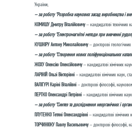
України;
– за роботу "Розробка наукових засад виробництва і ви
КОМИШУ Дмитру Віталійовичу
– кандидатові технічних на
– за роботу "Електромагнітні методи при вивченні рудо
КУШНІРУ Антону Миколайовичу
– докторові геологічних 
– за роботу "Створення нових поліфункціональних каталіз
ЖОХУ Олексію Олексійовичу
– кандидатові хімічних наук,
ЛАРІНІЙ Ользі Вікторівні
– кандидатові хімічних наук, ста
ВАЛІГУРІ Каріні Віталіївні
– докторові філософії, науковом
ПЕРТКО Олександрі Петрівні
– кандидатові хімічних наук, 
– за роботу "Синтез та дослідження неорганічних і органо
ПЛУТЕНКО Тетяні Олександрівні
– кандидатові хімічних на
ТОРЧИНЮКУ Павлу Васильовичу
– докторові філософії, на