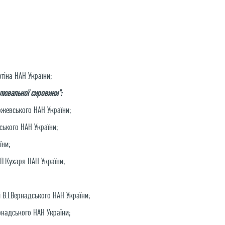
отіна НАН України;
влювальної сировини":
аржевського НАН України;
вського НАН України;
їни;
В.П.Кухаря НАН України;
і В.І.Вернадського НАН України;
ернадського НАН України;