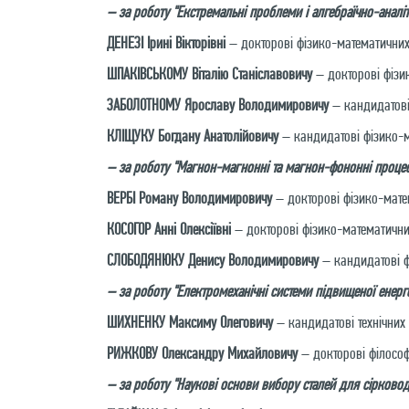
– за роботу "Екстремальні проблеми і алгебраїчно-аналі
ДЕНЕЗІ Ірині Вікторівні
– докторові фізико-математичних 
ШПАКІВСЬКОМУ Віталію Станіславовичу
– докторові фізи
ЗАБОЛОТНОМУ Ярославу Володимировичу
– кандидатові 
КЛІЩУКУ Богдану Анатолійовичу
– кандидатові фізико-м
– за роботу "Магнон-магнонні та магнон-фононні процеси
ВЕРБІ Роману Володимировичу
– докторові фізико-матем
КОСОГОР Анні Олексіївні
– докторові фізико-математичних
СЛОБОДЯНЮКУ Денису Володимировичу
– кандидатові ф
– за роботу "Електромеханічні системи підвищеної енерго
ШИХНЕНКУ Максиму Олеговичу
– кандидатові технічних 
РИЖКОВУ Олександру Михайловичу
– докторові філософі
– за роботу "Наукові основи вибору сталей для сірковод