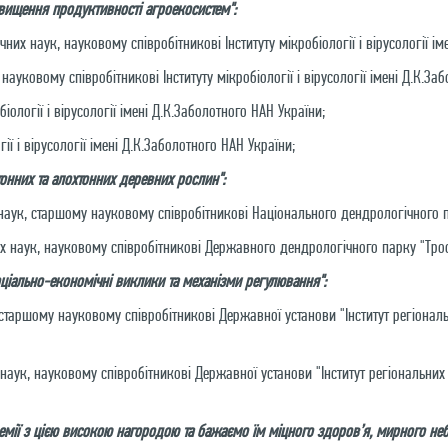
ідвищення продуктивності агроекосистем":
них наук, науковому співробітникові Інституту мікробіології і вірусології ім
ауковому співробітникові Інституту мікробіології і вірусології імені Д.К.За
біології і вірусології імені Д.К.Заболотного НАН України;
ії і вірусології імені Д.К.Заболотного НАН України;
онних та алохтонних деревних рослин":
наук, старшому науковому співробітникові Національного дендрологічного п
х наук, науковому співробітникові Державного дендрологічного парку "Трос
соціально-економічні виклики та механізми регулювання":
старшому науковому співробітникові Державної установи "Інститут регіональ
аук, науковому співробітникові Державної установи "Інститут регіональних 
ії з цією високою нагородою та бажаємо їм міцного здоров’я, мирного неба