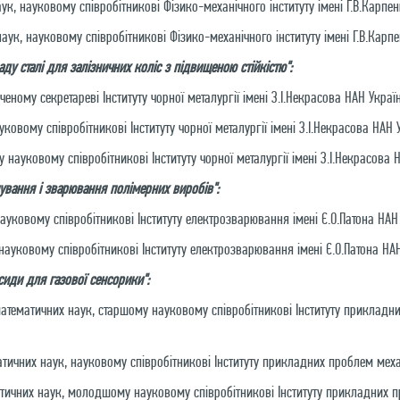
ук, науковому співробітникові Фізико-механічного інституту імені Г.В.Карпе
аук, науковому співробітникові Фізико-механічного інституту імені Г.В.Карп
ду сталі для залізничних коліс з підвищеною стійкістю":
ченому секретареві Інституту чорної металургії імені З.І.Некрасова НАН Украї
ковому співробітникові Інституту чорної металургії імені З.І.Некрасова НАН 
ауковому співробітникові Інституту чорної металургії імені З.І.Некрасова Н
мування і зварювання полімерних виробів":
ауковому співробітникові Інституту електрозварювання імені Є.О.Патона НАН
 науковому співробітникові Інституту електрозварювання імені Є.О.Патона НАН
сиди для газової сенсорики":
тематичних наук, старшому науковому співробітникові Інституту прикладних
ичних наук, науковому співробітникові Інституту прикладних проблем механі
ичних наук, молодшому науковому співробітникові Інституту прикладних пр