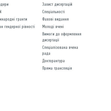
ндери
Захист дисертацій
N
Спеціальності
жнародні гранти
Фахові видання
ан гендерної рівності
Молоді вчені
Вимоги до оформлення
дисертації
Спеціалізована вчена
рада
Докторантура
Пряма трансляція
Постдок
Для спiвробiтникiв
Розробка —
Artjoker