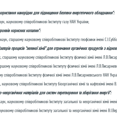
користання нанорідин для підвищення безпеки енергетичного обладнання":
ук, науковому співробітникові Інституту газу НАН України;
проявів корисних копалин":
наук, старшому науковому співробітникові Інституту геофізики імені С.І.Субб
аторів процесів "зеленої хімії" для отримання органічних продуктів з відно
 старшому науковому співробітникові Інституту фізичної хімії імені Л.В.Пис
ршому науковому співробітникові Інституту фізичної хімії імені Л.В.Писарже
у співробітникові Інституту фізичної хімії імені Л.В.Писаржевського НАН Укра
науковому співробітникові Інституту біоорганічної хімії та нафтохімії імені 
-неорганічних матеріалів для систем перетворення та зберігання енергії":
ук, науковому співробітникові Інституту загальної та неорганічної хімії імен
уковому співробітникові Інституту загальної та неорганічної хімії імені В.І.В