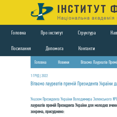
Головна
Про iнститут
Структура
На
Посилання
Допомога
Контакти
Головна
Новини
Вітаємо Лауреатів Прем
1 ГРУД | 2022
Вітаємо лауреатів премій Президента України 
Указом Президента України Володимира Зеленського №8
лауреатів премій Президента України для молодих вчени
зокрема, присуджено: