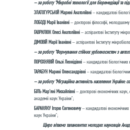
– за роботу "Мікробні технології для біоремедіації та п
ЗЛАТОГУРСЬКІЙ Марині Анатоліївні
– кандидатові біологіч
ЛОБОДІ Марії Іванівні
– докторові філософії, молодшому н
ГАВРИЛЮК Олесі Анатоліївні
– аспірантові Інституту мікро
ДІМОВІЙ Марії Іванівні
– аспірантові Інституту мікробіолог
– за роботу "Формування стійких урбоекосистем з автохт
ПОРОХНЯВІЙ Ользі Леонідівні
– кандидатові біологічних 
ТАРАБУН Марині Олександрівні
– кандидатові біологічни
– за роботу "Міграційна активність населення України: 
БІЛЬ Мар'яні Михайлівні
– докторові економічних наук, 
академії наук України";
БАРАНЯКУ Ігорю Євгеновичу
– кандидатові економічних н
наук України";
Щиро вітаємо талановитих молодих науковців Академ