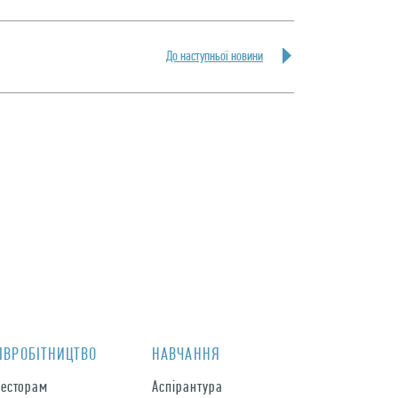
До наступньої новини
IВРОБIТНИЦТВО
НАВЧАННЯ
весторам
Аспірантура