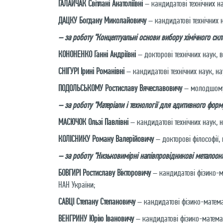
ГАЛАЙЧАК Світлані Анатоліївні
– кандидатові технічних на
ДАЦКУ Богдану Миколайовичу
– кандидатові технічних н
– за роботу "Концептуальні основи вибору хімічного скла
КОНОНЕНКО Ганні Андріївні
– докторові технічних наук, в
СНІГУРІ Ірині Романівні
– кандидатові технічних наук, нау
ПОДОЛЬСЬКОМУ Ростиславу Вячеславовичу
– молодшому н
– за роботу "Матеріали і технології для адитивного фор
МАСЮЧОК Ользі Павлівні
– кандидатові технічних наук, н
КОЛІСНИКУ Роману Валерійовичу
– докторові філософії,
– за роботу "Низьковимірні напівпровідникові металоок
БОВГИРІ Ростиславу Вікторовичу
– кандидатові фізико-ма
НАН України;
САВЦІ Степану Степановичу
– кандидатові фізико-математ
ВЕНГРИНУ Юрію Івановичу
– кандидатові фізико-математ