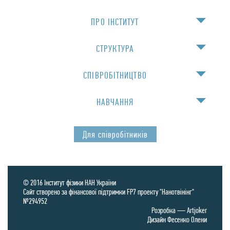
ПРО IНСТИТУТ
СТРУКТУРА
СПIВРОБIТНИЦТВО
НАВЧАННЯ
Для спiвробiтникiв
© 2016 Інститут фізики НАН України
Сайт створено за фінансової підтримки FP7 проекту "Нанотвінінг"
№294952
Розробка —
Artjoker
Дизайн Фесенко Олени