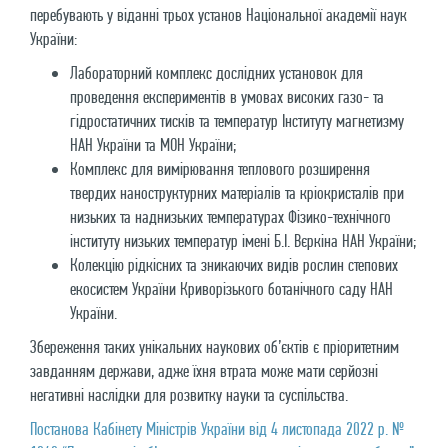
перебувають у віданні трьох установ Національної академії наук
України:
Лабораторний комплекс дослідних установок для
проведення експериментів в умовах високих газо- та
гідростатичних тисків та температур Інституту магнетизму
НАН України та МОН України;
Комплекс для вимірювання теплового розширення
твердих наноструктурних матеріалів та кріокристалів при
низьких та наднизьких температурах Фізико-технічного
інституту низьких температур імені Б.І. Вєркіна НАН України;
Колекцію рідкісних та зникаючих видів рослин степових
екосистем України Криворізького ботанічного саду НАН
України.
Збереження таких унікальних наукових об’єктів є пріоритетним
завданням держави, адже їхня втрата може мати серйозні
негативні наслідки для розвитку науки та суспільства.
Постанова Кабінету Міністрів України від 4 листопада 2022 р. №