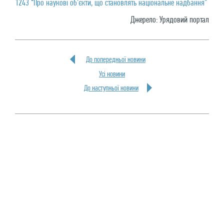
1243 “Про наукові об’єкти, що становлять національне надбання”
Джерело: Урядовий портал
До попередньої новини
Усi новини
До наступньої новини