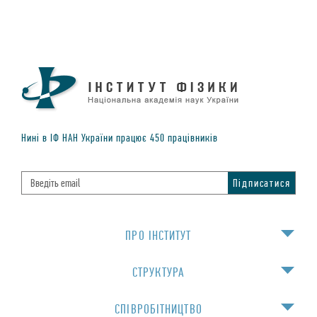
Нинi в IФ НАН України працює
450
працiвникiв
ПРО IНСТИТУТ
СТРУКТУРА
СПIВРОБIТНИЦТВО