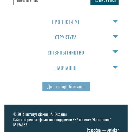
ПРО IНСТИТУТ
СТРУКТУРА
СПIВРОБIТНИЦТВО
НАВЧАННЯ
Для спiвробiтникiв
© 2016 Інститут фізики НАН України
Сайт створено за фінансової підтримки FP7 проекту "Нанотвінінг"
№294952
Розробка —
Artjoker