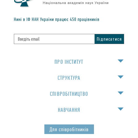
Нинi в IФ НАН України працює
450
працiвникiв
ПРО IНСТИТУТ
СТРУКТУРА
СПIВРОБIТНИЦТВО
НАВЧАННЯ
Для спiвробiтникiв