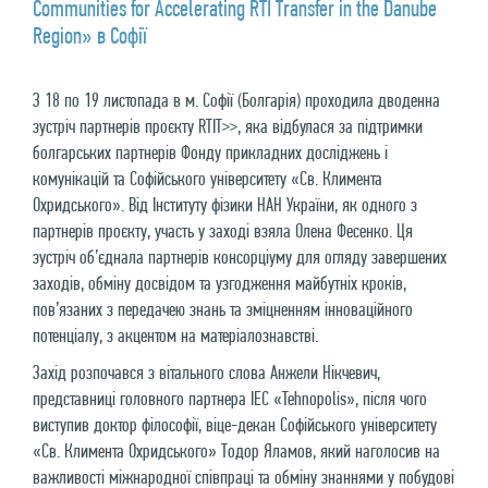
Communities for Accelerating RTI Transfer in the Danube
Region» в Софії
З 18 по 19 листопада в м. Софії (Болгарія) проходила дводенна
зустріч партнерів проєкту RTIT>>, яка відбулася за підтримки
болгарських партнерів Фонду прикладних досліджень і
комунікацій та Софійського університету «Св. Климента
Охридського». Від Інституту фізики НАН України, як одного з
партнерів проєкту, участь у заході взяла Олена Фесенко. Ця
зустріч об’єднала партнерів консорціуму для огляду завершених
заходів, обміну досвідом та узгодження майбутніх кроків,
пов’язаних з передачею знань та зміцненням інноваційного
потенціалу, з акцентом на матеріалознавстві.
Захід розпочався з вітального слова Анжели Нікчевич,
представниці головного партнера IЕC «Tehnopolis», після чого
виступив доктор філософії, віце-декан Софійського університету
«Св. Климента Охридського» Тодор Яламов, який наголосив на
важливості міжнародної співпраці та обміну знаннями у побудові