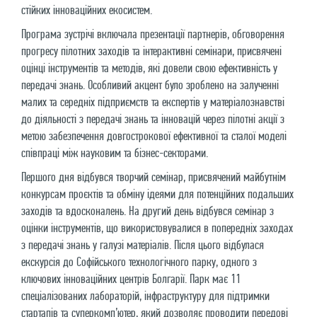
стійких інноваційних екосистем.
Програма зустрічі включала презентації партнерів, обговорення
прогресу пілотних заходів та інтерактивні семінари, присвячені
оцінці інструментів та методів, які довели свою ефективність у
передачі знань. Особливий акцент було зроблено на залученні
малих та середніх підприємств та експертів у матеріалознавстві
до діяльності з передачі знань та інновацій через пілотні акції з
метою забезпечення довгострокової ефективної та сталої моделі
співпраці між науковим та бізнес-секторами.
Першого дня відбувся творчий семінар, присвячений майбутнім
конкурсам проєктів та обміну ідеями для потенційних подальших
заходів та вдосконалень. На другий день відбувся семінар з
оцінки інструментів, що використовувалися в попередніх заходах
з передачі знань у галузі матеріалів. Після цього відбулася
екскурсія до Софійського технологічного парку, одного з
ключових інноваційних центрів Болгарії. Парк має 11
спеціалізованих лабораторій, інфраструктуру для підтримки
стартапів та суперкомп’ютер, який дозволяє проводити передові