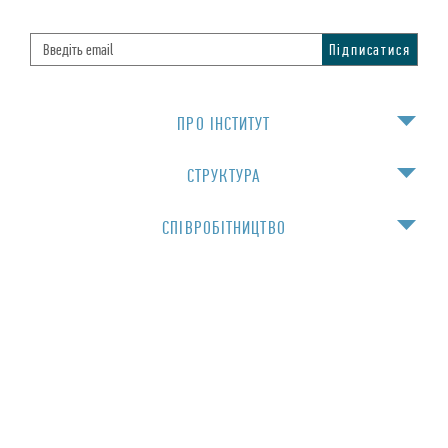
ПРО IНСТИТУТ
СТРУКТУРА
СПIВРОБIТНИЦТВО
НАВЧАННЯ
Для спiвробiтникiв
© 2016 Інститут фізики НАН України