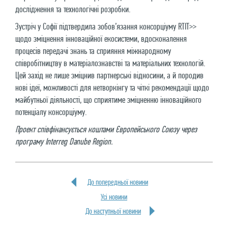
дослідження та технологічні розробки.
Зустріч у Софії підтвердила зобов’язання консорціуму RTIT>>
щодо зміцнення інноваційної екосистеми, вдосконалення
процесів передачі знань та сприяння міжнародному
співробітництву в матеріалознавстві та матеріальних технологій.
Цей захід не лише зміцнив партнерські відносини, а й породив
нові ідеї, можливості для нетворкінгу та чіткі рекомендації щодо
майбутньої діяльності, що сприятиме зміцненню інноваційного
потенціалу консорціуму.
Проект співфінансується коштами Європейського Союзу через
програму Interreg Danube Region.
До попередньої новини
Усi новини
До наступньої новини