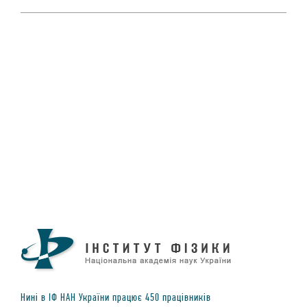
Нинi в IФ НАН України працює
450
працiвникiв