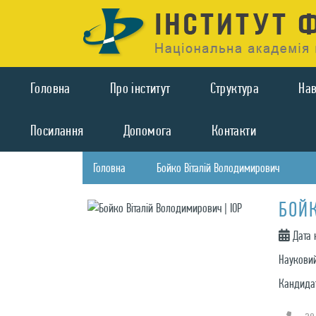
Головна
Про iнститут
Структура
На
Посилання
Допомога
Контакти
Головна
Бойко Віталій Володимирович
БОЙ
Дата 
Науковий
Кандидат