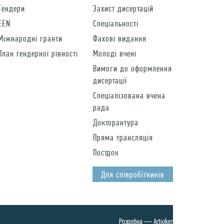
Тендери
Захист дисертацій
EEN
Спеціальності
Міжнародні гранти
Фахові видання
План гендерної рівності
Молоді вчені
Вимоги до оформлення
дисертації
Спеціалізована вчена
рада
Докторантура
Пряма трансляція
Постдок
Для спiвробiтникiв
Розробка —
Artjoker