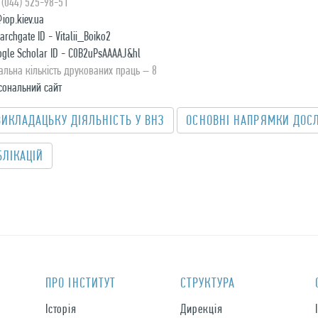
 (044) 525-98-51
iop.kiev.ua
archgate ID - Vitalii_Boiko2
ogle Scholar ID - C0B2uPsAAAAJ&hl
альна кількість друкованих праць – 8
сональний сайт
ВИКЛАДАЦЬКУ ДІЯЛЬНІСТЬ У ВНЗ
OСНОВНІ НАПРЯМКИ ДОС
БЛIКАЦIЙ
ПРО IНСТИТУТ
СТРУКТУРА
Історія
Дирекція