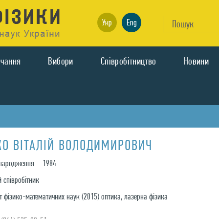
Укр
Eng
вчання
Вибори
Спiвробiтництво
Новини
КО ВІТАЛІЙ ВОЛОДИМИРОВИЧ
народження – 1984
 співробітник
 фізико-математичних наук (2015) оптика, лазерна фізика