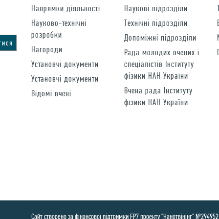
Напрямки діяльності
Наукові підрозділи
Науково-технічні
Технічні підрозділи
розробки
Допоміжні підрозділи
Нагороди
Рада молодих вчених і
Установчі документи
спеціалістів Інституту
фізики НАН України
Установчі документи
Вчена рада Інституту
Відомі вчені
фізики НАН України
Сайт створено за фінансової підтримки FP7 проекту "Нанотвінінг" №294952