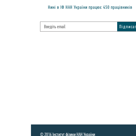
Нинi в IФ НАН України працює
450
працiвникiв
© 2016 Інститут фізики НАН України