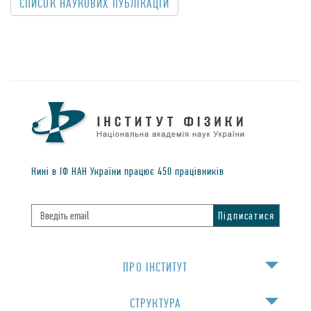
CПИСОК НАУКОВИХ ПУБЛIКАЦIЙ
Нинi в IФ НАН України працює
450
працiвникiв
ПРО IНСТИТУТ
СТРУКТУРА