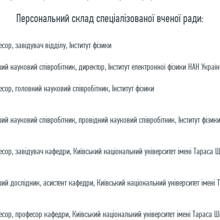
Персональний склад спеціалізованої вченої ради:
есор, завідувач відділу, Інститут фізики
рший науковий співробітник, директор, Інститут електронної фізики НАН Украї
фесор, головний науковий співробітник, Інститут фізики
рший науковий співробітник, провідний науковий співробітник, Інститут фізик
фесор, завідувач кафедри, Київський національний університет імені Тараса 
рший дослідник, асистент кафедри, Київський національний університет імені
фесор, професор кафедри, Київський національний університет імені Тараса 