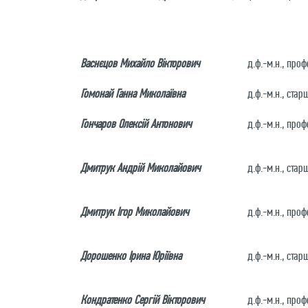
Васнєцов Михайло Вікторович
д.ф.-м.н., проф
Гомонай Ганна Миколаївна
д.ф.-м.н., ста
Гончаров Олексій Антонович
д.ф.-м.н., про
Дмитрук Андрій Миколайович
д.ф.-м.н., ста
Дмитрук Ігор Миколайович
д.ф.-м.н., про
Дорошенко Ірина Юріївна
д.ф.-м.н., ста
Кондратенко Сергій Вікторович
д.ф.-м.н., про