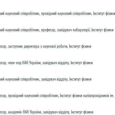
рший науковий співробітник, провідний науковий співробітник, Інститут фізик
рший науковий співробітник, професор, завідувач лабораторії, Інститут фізики
фесор, заступник директора з наукової роботи, Інститут фізики
есор, член-кор.НАН України, завідувач відділу, Інститут фізики
ший науковий співробітник, завідувач відділу, Інститут фізики
фесор, провідний науковий співробітник, Інститут фізики напівпровідників ім
есор, академік НАН України, завідувач відділу, Інститут фізики