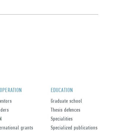
OPERATION
EDUCATION
vestors
Graduate school
nders
Thesis defences
N
Specialities
ternational grants
Specialized publications