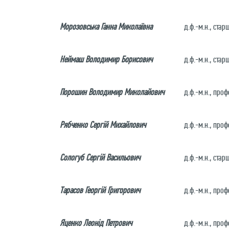
Морозовська Ганна Миколаївна
д.ф.-м.н., ста
Неймаш Володимир Борисович
д.ф.-м.н., ста
Порошин Володимир Миколайович
д.ф.-м.н., про
Рябченко Сергій Михайлович
д.ф.-м.н., проф
Сологуб Сергій Васильович
д.ф.-м.н., стар
Тарасов Георгій Григорович
д.ф.-м.н., про
Яценко Леонід Петрович
д.ф.-м.н., проф