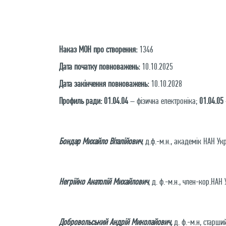
Наказ МОН про створення:
1346
Дата початку повноважень:
10.10.2025
Дата закінчення повноважень:
10.10.2028
Профиль ради: 01.04.04
– фізична електроніка;
01.04.05
Бондар Михайло Віталійович
, д.ф.-м.н., академік НАН Укр
Негрійко Анатолій Михайлович
, д. ф.-м.н., член-кор.НАН 
Добровольський Андрій Миколайович,
д. ф.-м.н, старший