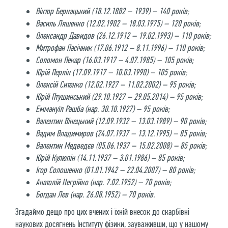
Віктор Бернацький (18.12.1882 – 1939) – 140 років;
Василь Ляшенко (12.02.1902 – 18.03.1975) – 120 років;
Олександр Давидов (26.12.1912 – 19.02.1993) – 110 років;
Митрофан Пасічник (17.06.1912 – 8.11.1996) – 110 років;
Соломон Пекар (16.03.1917 – 4.07.1985) – 105 років;
Юрій Перлін (17.09.1917 – 10.03.1990) – 105 років;
Олексій Ситенко (12.02.1927 – 11.02.2002) – 95 років;
Юрій Птушинський (29.10.1927 – 29.05.2014) – 95 років;
Еммануїл Рашба (нар. 30.10.1927) – 95 років;
Валентин Вінецький (12.09.1932 – 13.03.1989) – 90 років;
Вадим Владимиров (24.07.1937 – 13.12.1995) – 85 років;
Валентин Медведєв (05.06.1937 – 15.02.2008) – 85 років;
Юрій Кулюпін (14.11.1937 – 3.01.1986) – 85 років;
Ігор Солошенко (01.01.1942 – 22.04.2007) – 80 років;
Анатолій Негрійко (нар. 7.02.1952) – 70 років;
Богдан Лев (нар. 26.08.1952) – 70 років.
Згадаймо дещо про цих вчених і їхній внесок до скарбівні
наукових досягнень Інституту фізики, зауваживши, що у нашому