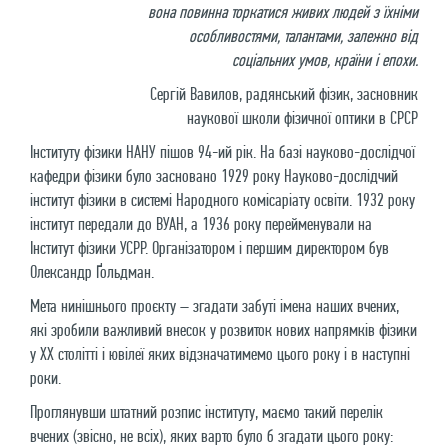
вона повинна торкатися живих людей з їхніми
особливостями, талантами, залежно від
соціальних умов, країни і епохи.
Сергій Вавилов, радянський фізик, засновник
наукової школи фізичної оптики в СРСР
Інституту фізики НАНУ пішов 94-ий рік. На базі науково-дослідчої
кафедри фізики було засновано 1929 року Науково-дослідчий
інститут фізики в системі Народного комісаріату освіти. 1932 року
інститут передали до ВУАН, а 1936 року перейменували на
Інститут фізики УСРР. Організатором і першим директором був
Олександр Ґольдман.
Мета нинішнього проєкту – згадати забуті імена наших вчених,
які зробили важливий внесок у розвиток нових напрямків фізики
у ХХ столітті і ювілеї яких відзначатимемо цього року і в наступні
роки.
Проглянувши штатний розпис інституту, маємо такий перелік
вчених (звісно, не всіх), яких варто було б згадати цього року: