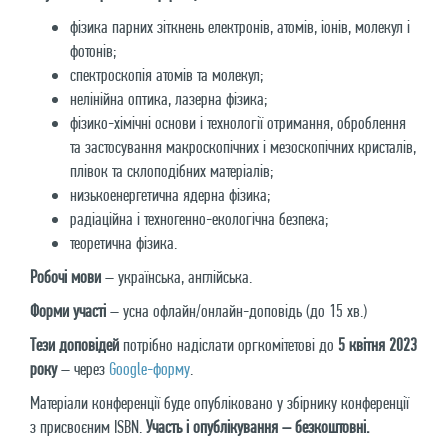
фізика парних зіткнень електронів, атомів, іонів, молекул і
фотонів;
спектроскопія атомів та молекул;
нелінійна оптика, лазерна фізика;
фізико-хімічні основи і технології отримання, оброблення
та застосування макроскопічних і мезоскопічних кристалів,
плівок та склоподібних матеріалів;
низькоенергетична ядерна фізика;
радіаційна і техногенно-екологічна безпека;
теоретична фізика.
Робочі мови
– українська, англійська.
Форми участі
– усна офлайн/онлайн-доповідь (до 15 хв.)
Тези доповідей
потрібно надіслати оргкомітетові до
5 квітня 2023
року
– через
Google-форму
.
Матеріали конференції буде опубліковано у збірнику конференції
з присвоєним ISBN.
Участь і опублікування – безкоштовні.