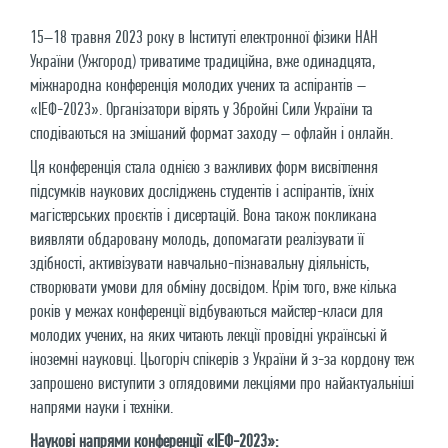
15–18 травня 2023 року в Інституті електронної фізики НАН
України (Ужгород) триватиме традиційна, вже одинадцята,
міжнародна конференція молодих учених та аспірантів –
«ІЕФ-2023». Організатори вірять у Збройні Сили України та
сподіваються на змішаний формат заходу – офлайн і онлайн.
Ця конференція стала однією з важливих форм висвітлення
підсумків наукових досліджень студентів і аспірантів, їхніх
магістерських проєктів і дисертацій. Вона також покликана
виявляти обдаровану молодь, допомагати реалізувати її
здібності, активізувати навчально-пізнавальну діяльність,
створювати умови для обміну досвідом. Крім того, вже кілька
років у межах конференції відбуваються майстер-класи для
молодих учених, на яких читають лекції провідні українські й
іноземні науковці. Цьогоріч спікерів з України й з-за кордону теж
запрошено виступити з оглядовими лекціями про найактуальніші
напрями науки і техніки.
Наукові напрями конференції «ІЕФ-2023»: