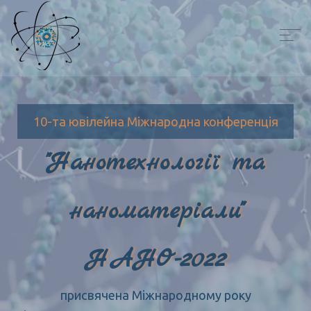
10-та ювілейна Міжнародна конференція
"Нанотехнології та
наноматеріали"
НАНО-2022
присвячена Міжнародному року