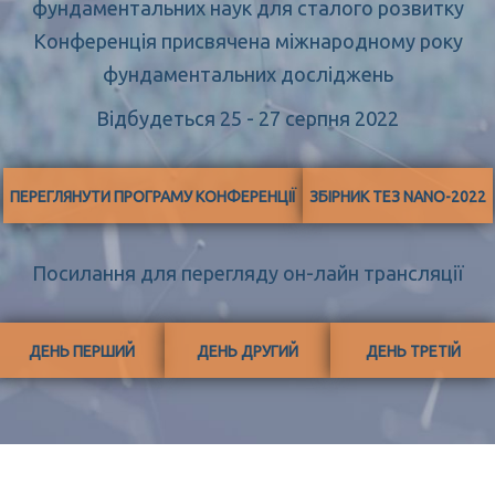
фундаментальних наук для сталого розвитку
Конференція присвячена міжнародному року
фундаментальних досліджень
Відбудеться 25 - 27 серпня 2022
ПЕРЕГЛЯНУТИ ПРОГРАМУ КОНФЕРЕНЦІЇ
ЗБІРНИК ТЕЗ NANO-2022
Посилання для перегляду он-лайн трансляції
ДЕНЬ ПЕРШИЙ
ДЕНЬ ДРУГИЙ
ДЕНЬ ТРЕТІЙ