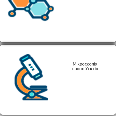
Мікроскопія
нанооб’єктів